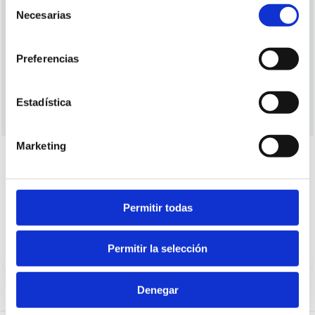
Selección
Necesarias
de
consentimiento
Vuelve a introducir la misma contraseña para verificarla.
Preferencias
Acepto la
politica de privacidad
y las
normas de uso
Estadística
del portal
Marketing
CONTINUAR
Permitir todas
¿Ya eres usuario/a?
Entrar
Permitir la selección
Denegar