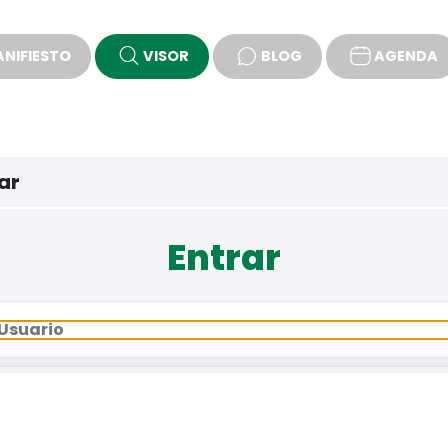
NIFIESTO
VISOR
BLOG
AGENDA
PROPUESTAS
ar
Entrar
¿Ha olvidado la contraseña o el email?