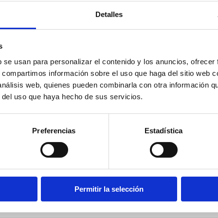
Detalles
¿Ya te has registrado pero no puedes entrar? Verifica tu correo
electrónico.
Pedir verificación
s
ENTRAR
b se usan para personalizar el contenido y los anuncios, ofrecer
s, compartimos información sobre el uso que haga del sitio web 
 análisis web, quienes pueden combinarla con otra información q
r del uso que haya hecho de sus servicios.
¿Aún no tienes cuenta?
Crear cuenta
Entrar con Google
Preferencias
Estadística
Permitir la selección