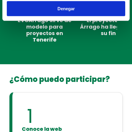
Denegar
EVCArrago sirve de
El proyecto EVC
modelo para
Árrago ha llegado
proyectos en
su fin
Tenerife
¿Cómo puedo participar?
1
Conoce la web