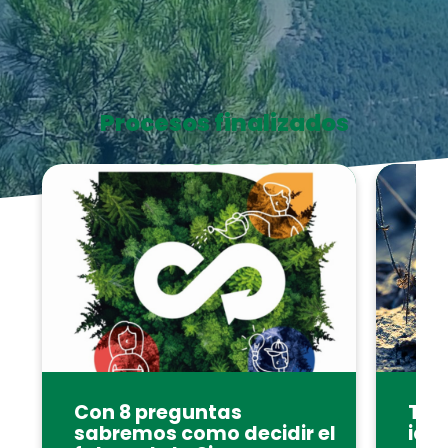
Procesos finalizados
Con 8 preguntas
Tom
.
.
sabremos como decidir el
idea