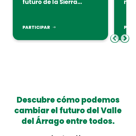
futuro de la Sierra...
nues
PARTICIPAR
PART
Descubre cómo podemos
cambiar el futuro del Valle
del Árrago entre todos.