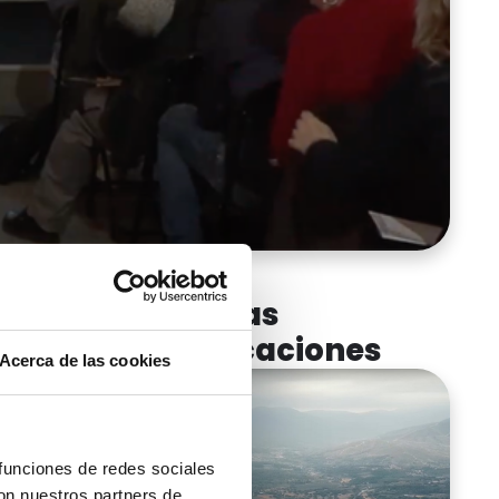
ua y
o en el
Últimas
olución
publicaciones
Acerca de las cookies
 Tenerife,
 Canaria
sta de la
 funciones de redes sociales
con nuestros partners de