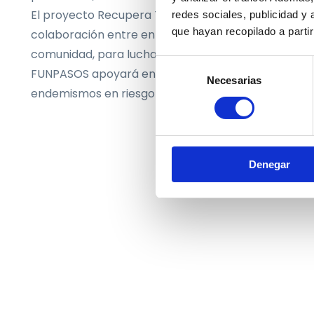
El proyecto Recupera Teno, dinamizado por la emp
redes sociales, publicidad y
que hayan recopilado a parti
colaboración entre entidades públicas y privadas, l
comunidad, para luchar contra el riesgo que los in
Selección
FUNPASOS apoyará en todo el proceso para que el
Necesarias
de
endemismos en riesgo ambiental) sea más sostenib
consentimiento
Denegar