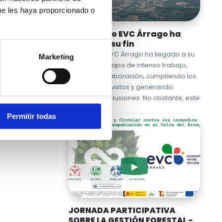
ra de
ue les haya proporcionado o
El proyecto EVC Árrago ha
llegado a su fin
El proyecto EVC Árrago ha llegado a su
Marketing
fin tras una etapa de intenso trabajo,
análisis y colaboración, cumpliendo los
objetivos previstos y generando
valiosas conclusiones. No obstante, este
cierre …
Permitir todas
JORNADA PARTICIPATIVA
SOBRE LA GESTIÓN FORESTAL -