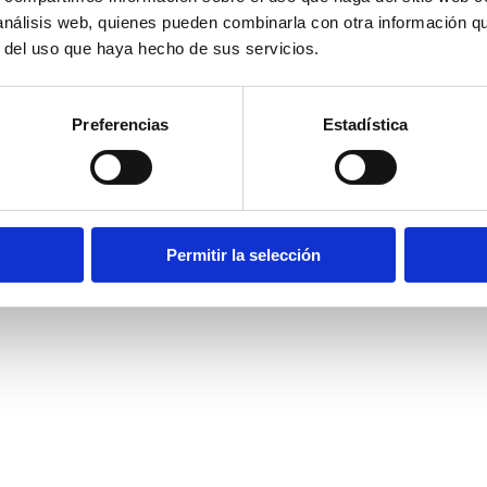
resa Bencomia Educación Ambiental, es una clara muest
 análisis web, quienes pueden combinarla con otra información q
r del uso que haya hecho de sus servicios.
as empresas privadas, las entidades de investigación y la
cendios acabe con todo lo desarrollado hasta ahora.
 Valle de Teno (zona de España con mayor cantidad de
Preferencias
Estadística
le para la comunidad.
Permitir la selección