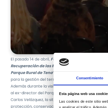
El pasado 14 de abril,
FUNPASOS
participó en la Jor
Recuperación de las Medianías: Posibilidades de l
Parque Rural de Teno
”, presentando la experienci
Consentimiento
para la gestión del territorio y protección contra lo
Además durante la visita pudimos analizar junto al 
al ex-director del Parque Nacional de Garajonai Á
Esta página web usa cookie
Carlos Velázquez, la situación de la zona, los riesg
Las cookies de este sitio we
protección, conservación y desarrollo de la zona.
y analizar el tráfico. Ademá