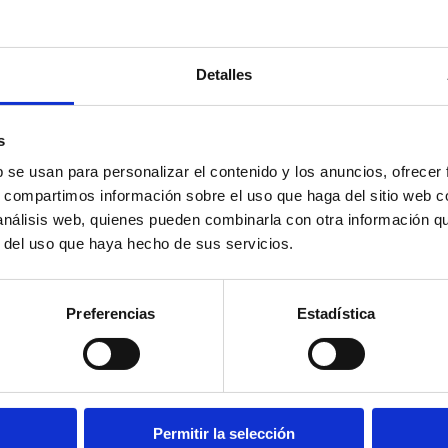
 el Valle del Árrago se posicione como un territorio vivo,
quienes buscan una alternativa a la vida urbana.
Detalles
s
b se usan para personalizar el contenido y los anuncios, ofrecer
s, compartimos información sobre el uso que haga del sitio web 
 análisis web, quienes pueden combinarla con otra información q
r del uso que haya hecho de sus servicios.
Preferencias
Estadística
Permitir la selección