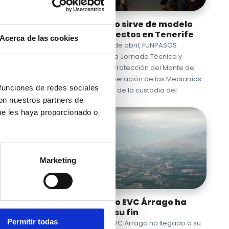
 con
EVCArrago sirve de modelo
para proyectos en Tenerife
Acerca de las cookies
El pasado 14 de abril, FUNPASOS
participó en la Jornada Técnica y
Divulgativa. “Protección del Monte de
Agua y Recuperación de las Medianías:
 funciones de redes sociales
Posibilidades de la custodia del
con nuestros partners de
territorio y …
ue les haya proporcionado o
Marketing
El proyecto EVC Árrago ha
llegado a su fin
Permitir todas
El proyecto EVC Árrago ha llegado a su