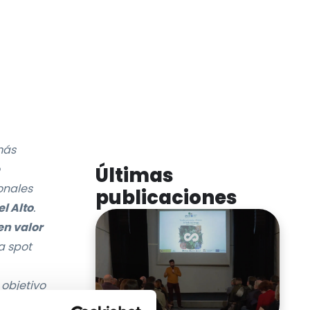
más
Últimas
onales
publicaciones
l Alto
.
en valor
a spot
 objetivo
ad
.