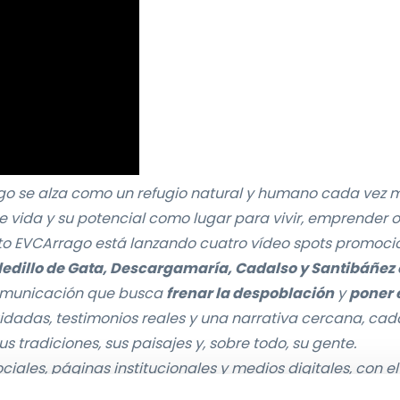
rrago se alza como un refugio natural y humano cada vez 
de vida y su potencial como lugar para vivir, emprender o
cto EVCArrago está lanzando cuatro vídeo spots promoci
edillo de Gata, Descargamaría, Cadalso y Santibáñez e
comunicación que busca
frenar la despoblación
y
poner 
idadas, testimonios reales y una narrativa cercana, cad
s tradiciones, sus paisajes y, sobre todo, su gente.
ciales, páginas institucionales y medios digitales, con el
ue valore el arraigo, la sostenibilidad y la autenticid