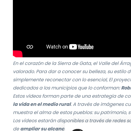
En el corazón de la Sierra de Gata, el Valle del Á
valorado. Para dar a conocer su belleza, su estilo 
simplemente reconectar con lo esencial, El proye
dedicados a los municipios que lo conforman:
Robl
Estos vídeos forman parte de una estrategia de 
la vida en el medio rural
. A través de imágenes cu
muestra el alma de estos pueblos: su patrimonio, su
Los vídeos estarán disponibles a través de redes so
de
ampliar su alcance y conectar con un público q