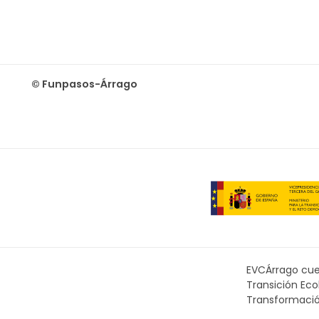
© Funpasos-Árrago
EVCÁrrago cuen
Transición Ec
Transformación