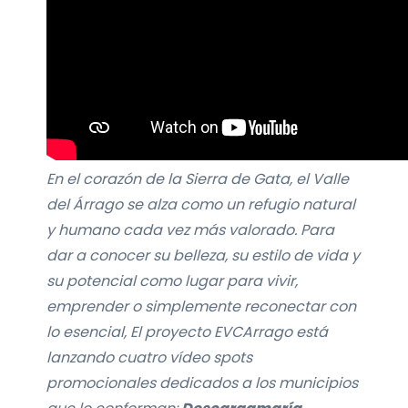
En el corazón de la Sierra de Gata, el Valle
del Árrago se alza como un refugio natural
y humano cada vez más valorado. Para
dar a conocer su belleza, su estilo de vida y
su potencial como lugar para vivir,
emprender o simplemente reconectar con
lo esencial, El proyecto EVCArrago está
lanzando cuatro vídeo spots
promocionales dedicados a los municipios