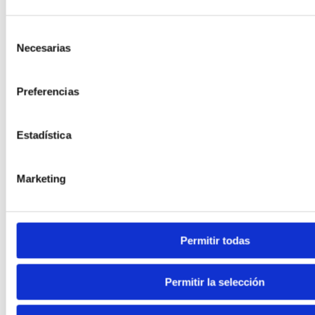
Selección
Necesarias
de
El proyecto EVC Árrago ha llegado a
consentimiento
su fin
Preferencias
El proyecto EVC Árrago ha llegado a su fin tras una
etapa de intenso trabajo, análisis y colaboración,
cumpliendo los objetivos previstos y generando
Estadística
valiosas conclusiones. No obstante, este cierre …
Marketing
Permitir todas
Permitir la selección