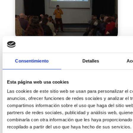
EVCArrago sirve de modelo para
proyectos en Tenerife
Consentimiento
Detalles
Ac
El pasado 14 de abril, FUNPASOS participó en la
Jornada Técnica y Divulgativa. “Protección del Monte
de Agua y Recuperación de las Medianías:
Esta página web usa cookies
Posibilidades de la custodia del territorio y …
Las cookies de este sitio web se usan para personalizar el c
anuncios, ofrecer funciones de redes sociales y analizar el t
compartimos información sobre el uso que haga del sitio we
partners de redes sociales, publicidad y análisis web, quien
combinarla con otra información que les haya proporcionado
recopilado a partir del uso que haya hecho de sus servicios.