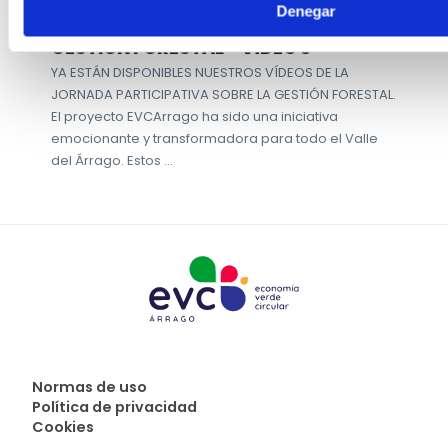
Denegar
JORNADA PARTICIPATIVA SOBRE LA
GESTIÓN FORESTAL - VÍDEO 3
YA ESTÁN DISPONIBLES NUESTROS VÍDEOS DE LA
JORNADA PARTICIPATIVA SOBRE LA GESTIÓN FORESTAL.
El proyecto EVCArrago ha sido una iniciativa
emocionante y transformadora para todo el Valle
del Árrago. Estos …
Normas de uso
Política de privacidad
Cookies