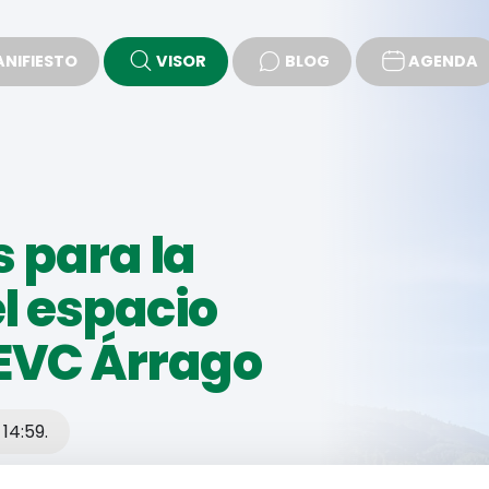
NIFIESTO
VISOR
BLOG
AGENDA
PROPUESTAS
 para la
el espacio
 EVC Árrago
14:59.