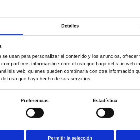
Detalles
 AGROFRESTAL EVC ÁRRAGO
s
a más noticias.
b se usan para personalizar el contenido y los anuncios, ofrecer
s, compartimos información sobre el uso que haga del sitio web 
Carta de Motivación
y
Plan de Empresa
.
 análisis web, quienes pueden combinarla con otra información q
n!
r del uso que haya hecho de sus servicios.
Preferencias
Estadística
Comparte y agrega seguidores
Permitir la selección