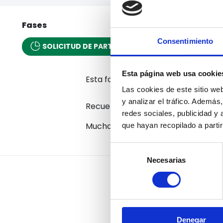
Fases
Consentimiento
SOLICITUD DE PARTICIPACIÓN EN ESPACIO TEST
Esta página web usa cookie
Esta fase ha finalizado, espera par
Las cookies de este sitio we
y analizar el tráfico. Ademá
Recuerda mandar tu
Currículum,
redes sociales, publicidad y
Muchas gracias por su participació
que hayan recopilado a parti
Selección
Necesarias
de
consentimiento
Denegar