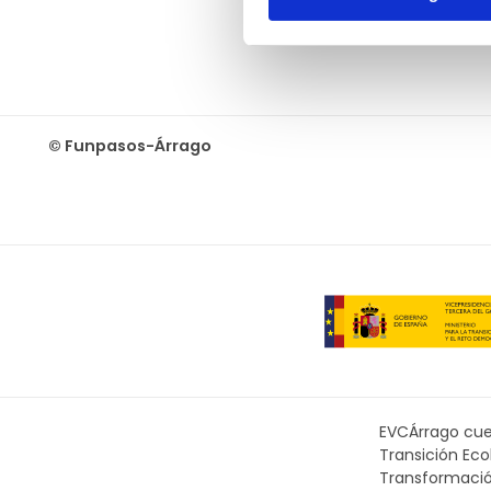
© Funpasos-Árrago
EVCÁrrago cuen
Transición Ec
Transformación